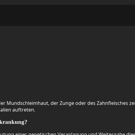
er Mundschleimhaut, der Zunge oder des Zahnfleisches zei
lien auftreten.
Erkrankung?
rmutung einer genetischen Veranlagung und Weitergabe dies