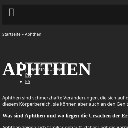

Startseite
»
Aphthen
APHTHEN
TERMIN BUCHEN
EN
ES
Aphthen sind schmerzhafte Veränderungen, die sich auf d
diesem Körperbereich, sie können aber auch an den Genita
Was sind Aphthen und wo liegen die Ursachen der 
Aphthen zeigen sich familiär gehäuft, daher liegt die Ve