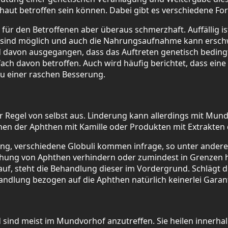
haut betroffen sein können. Dabei gibt es verschiedene F
 für den Betroffenen aber überaus schmerzhaft. Auffällig i
 sind möglich und auch die Nahrungsaufnahme kann erschw
ird davon ausgegangen, dass das Auftreten genetisch beding
h davon betroffen. Auch wird häufig berichtet, dass ein
u einer raschen Besserung.
er Regel von selbst aus. Linderung kann allerdings mit Mu
chen der Aphthen mit Kamille oder Produkten mit Extrakten 
ng, verschiedene Globuli kommen infrage, so unter ander
hung von Aphthen verhindern oder zumindest in Grenzen ha
f, steht die Behandlung dieser im Vordergrund. Schlägt di
handlung bezogen auf die Aphthen natürlich keinerlei Garant
d sind meist im Mundvorhof anzutreffen. Sie heilen innerhal