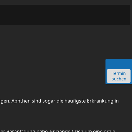
Termin
buchen
gen. Aphthen sind sogar die häufigste Erkrankung in
er Veranlagung nahe. Es handelt sich um eine orale