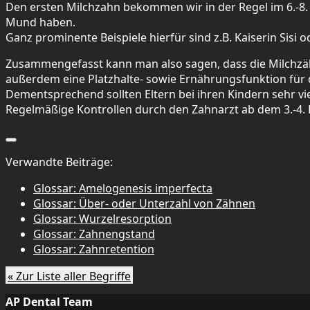
Den ersten Milchzahn bekommen wir in der Regel im 6.-8.
Mund haben.
Ganz prominente Beispiele hierfür sind z.B. Kaiserin Sisi o
Zusammengefasst kann man also sagen, dass die Milchzähn
außerdem eine Platzhalte- sowie Ernährungsfunktion für
Dementsprechend sollten Eltern bei ihren Kindern sehr v
Regelmäßige Kontrollen durch den Zahnarzt ab dem 3.-4. 
Verwandte Beiträge:
Glossar: Amelogenesis imperfecta
Glossar: Über- oder Unterzahl von Zähnen
Glossar: Wurzelresorption
Glossar: Zahnengstand
Glossar: Zahnretention
« Zur Liste aller Begriffe
AP Dental Team